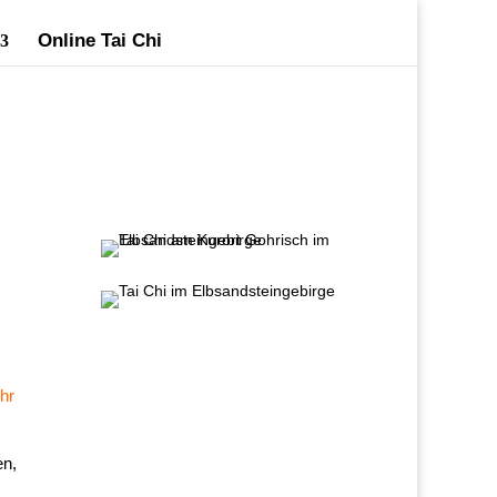
Online Tai Chi
m
Uhr
en,