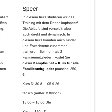
Speer
uliert
In diesem Kurs studieren wir das
lften
Training mit dem Doppelkopfspeer!
ng.
Die Abläufe sind verspielt, aber
e
auch direkt und dynamisch. In
diesem Kurs könnten auch Kinder
und Erwachsene zusammen
sem
trainieren. Bei mehr als 2
Familienmitgliedern kostet Sie
n.
dieser
Kampfkunst – Kurs für alle
lnen
Familienmitglieder
pauschal 250,-
€.
Kurs D: 30.8. – 05.9.26
täglich (außer Mittwoch)
15.00 – 16.00 Uhr
Kosten:120,- €