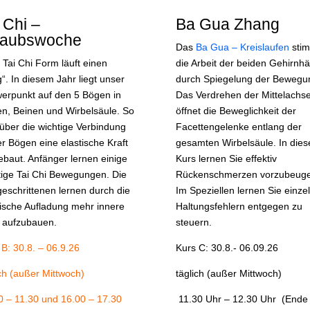
 Chi –
Ba Gua Zhang
laubswoche
Das
Ba Gua – Kreislaufen
stim
 Tai Chi Form läuft einen
die Arbeit der beiden Gehirnhä
“. In diesem Jahr liegt unser
durch Spiegelung der Bewegu
erpunkt auf den 5 Bögen in
Das Verdrehen der Mittelachs
n, Beinen und Wirbelsäule. So
öffnet die Beweglichkeit der
 über die wichtige Verbindung
Facettengelenke entlang der
er Bögen eine elastische Kraft
gesamten Wirbelsäule. In die
ebaut. Anfänger lernen einige
Kurs lernen Sie effektiv
tige Tai Chi Bewegungen. Die
Rückenschmerzen vorzubeuge
geschrittenen lernen durch die
Im Speziellen lernen Sie einze
tische Aufladung mehr innere
Haltungsfehlern entgegen zu
t aufzubauen.
steuern.
 B: 30.8. – 06.9.26
Kurs C: 30.8.- 06.09.26
ich (außer Mittwoch)
täglich (außer Mittwoch)
0 – 11.30 und 16.00 – 17.30
11.30 Uhr – 12.30 Uhr (Ende